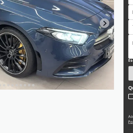
Es
Q
Ao
Po