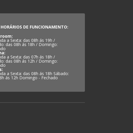
HORÁRIOS DE FUNCIONAMENTO:
room:
da a Sexta: das 08h ás 19h /
o: das 08h ás 18h / Domingo:
ado
na:
da a Sexta: das 07h ás 18h /
o: das 08h ás 12h / Domingo:
ado
s:
da a Sexta: das 08h ás 18h Sábado:
8h ás 12h Domingo - Fechado