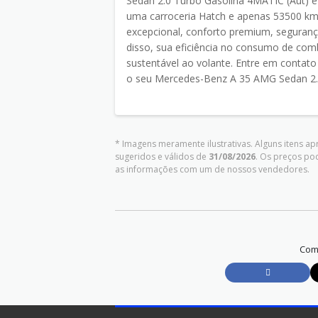
Sedan 2.0 Turbo Gasolina 4MATIC (Aut) é
uma carroceria Hatch e apenas 53500 k
excepcional, conforto premium, seguran
disso, sua eficiência no consumo de com
sustentável ao volante. Entre em contato
o seu Mercedes-Benz A 35 AMG Sedan 2.0
* Imagens meramente ilustrativas. Alguns itens a
sugeridos e válidos de
31/08/2026
. Os preços po
as informações com um de nossos vendedores.
Comp