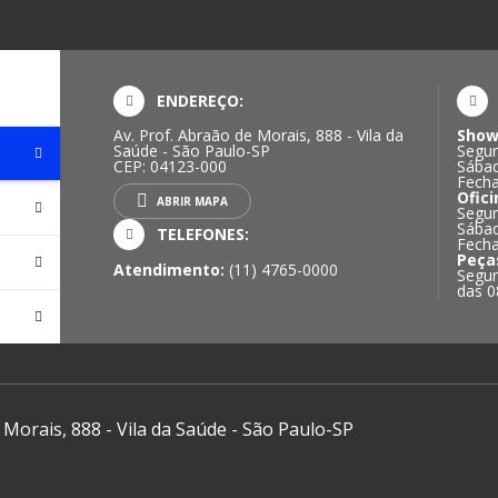
ENDEREÇO:
Av. Prof. Abraão de Morais, 888 - Vila da
Show
Saúde - São Paulo-SP
Segun
CEP: 04123-000
Sábad
Fech
Ofici
ABRIR MAPA
Segun
Sábad
TELEFONES:
Fech
Peça
Atendimento:
(11) 4765-0000
Segun
das 0
 Morais, 888 - Vila da Saúde - São Paulo-SP