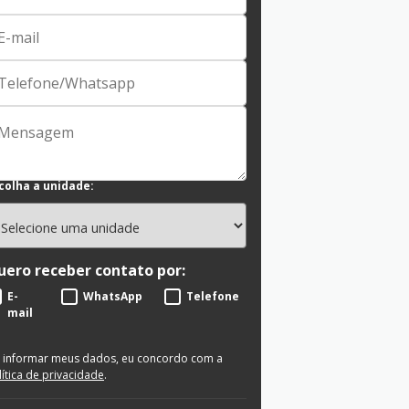
colha a unidade:
uero receber contato por:
E-
WhatsApp
Telefone
mail
 informar meus dados, eu concordo com a
lítica de privacidade
.