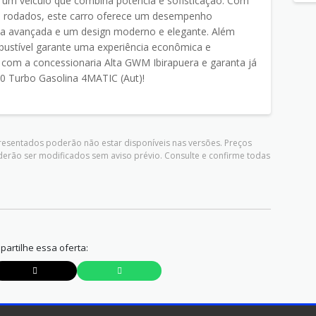
 um veículo que combina potência e sofisticação. Com
m rodados, este carro oferece um desempenho
ça avançada e um design moderno e elegante. Além
bustível garante uma experiência econômica e
 com a concessionaria Alta GWM Ibirapuera e garanta já
 Turbo Gasolina 4MATIC (Aut)!
presentados poderão não estar disponíveis nas versões. Preços
derão ser modificados sem aviso prévio. Consulte e confirme todas
artilhe essa oferta: