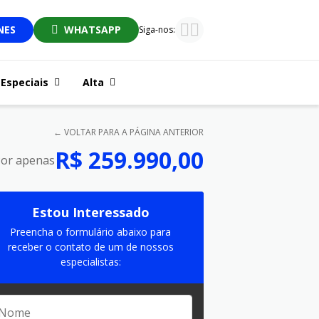
NES
WHATSAPP
Siga-nos:
Especiais
Alta
← VOLTAR PARA A PÁGINA ANTERIOR
R$ 259.990,00
or apenas
Estou Interessado
Preencha o formulário abaixo para
receber o contato de um de nossos
especialistas: