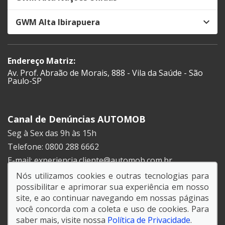
GWM Alta Ibirapuera
Endereço Matriz:
Av. Prof. Abraão de Morais, 888 - Vila da Saúde - São
Paulo-SP
Canal de Denúncias AUTOMOB
Seg à Sex das 9h às 15h
Telefone: 0800 288 6662
E-mail:
experiencia.cliente@automob.com.br
Nós utilizamos cookies e outras tecnologias para
possibilitar e aprimorar sua experiência em nosso
SIGA-NOS:
site, e ao continuar navegando em nossas páginas
você concorda com a coleta e uso de cookies. Para
saber mais, visite nossa
Política de Privacidade
.