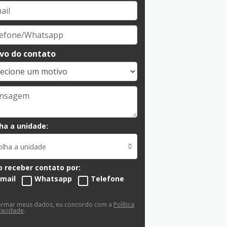
vo do contato
ha a unidade:
olha a unidade
 receber contato por:
-mail
Whatsapp
Telefone
ormar meus dados, eu concordo com a
Política
vacidade
.