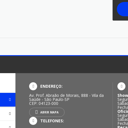
ENDEREÇO:
Av. Prof. Abraão de Morais, 888 - Vila da
Show
Saúde - São Paulo-SP
Segun
CEP: 04123-000
Sábad
Fech
Ofici
ABRIR MAPA
Segun
Sábad
TELEFONES:
Fech
Peça