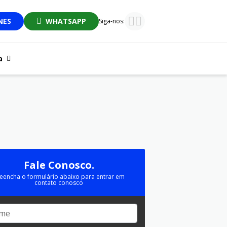
NES
WHATSAPP
Siga-nos:
a
Fale Conosco.
eencha o formulário abaixo para entrar em
contato conosco