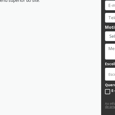
nu superior do site.
Moti
Escol
Esc
Quero
E
Ao inf
de pri