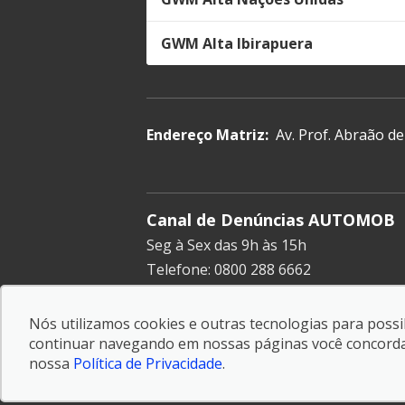
GWM Alta Ibirapuera
Endereço Matriz:
Av. Prof. Abraão de
Canal de Denúncias AUTOMOB
Seg à Sex das 9h às 15h
Telefone: 0800 288 6662
E-mail:
experiencia.cliente@automob.
Nós utilizamos cookies e outras tecnologias para possib
continuar navegando em nossas páginas você concorda c
© Copyright 2026
-
AutoForce - Todos os direitos
reservados.
nossa
Política de Privacidade
.