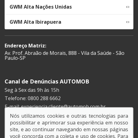
GWM Alta Nações Unidas
GWM Alta Ibirapuera
Endereço Matriz:
Av. Prof. Abraão de Morais, 888 - Vila da Saúde - São
Paulo-SP
Canal de Denúncias AUTOMOB
Seg à Sex das 9h às 15h
Telefone: 0800 288 6662
E-mail:
experiencia.cliente@automob.com.br
Nós utilizamos cookies e outras tecnologias para
possibilitar e aprimorar sua experiência em nosso
SIGA-NOS:
site, e ao continuar navegando em nossas páginas
você concorda com a coleta e uso de cookies. Para